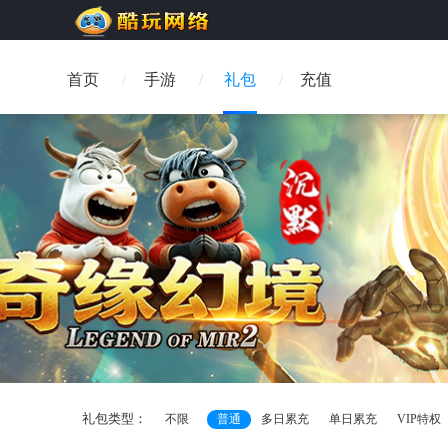
首页
手游
礼包
充值
礼包类型：
不限
普通
多日累充
单日累充
VIP特权