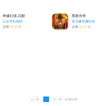
奇缘幻境-沉默
黑夜传奇
公众号礼包码
张卫健专属礼包
还剩
99.49
%
还剩
83.12
%
上一页
1
下一页
共4条记录